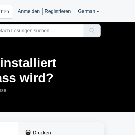
Anmelden
Registrieren
German
ichen
stalliert
ass wird?
sse
Drucken