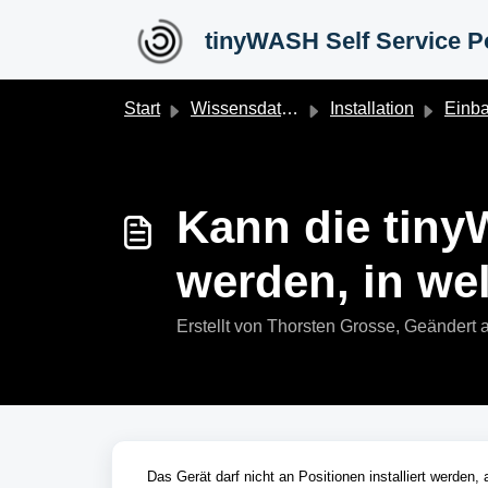
Zum hauptsächlichen Inhalt gehen
tinyWASH Self Service Po
Start
Wissensdatenbank
Installation
Einbau in Fa
Kann die tiny
werden, in we
Erstellt von Thorsten Grosse, Geänder
Das Gerät darf nicht an Positionen installiert werden