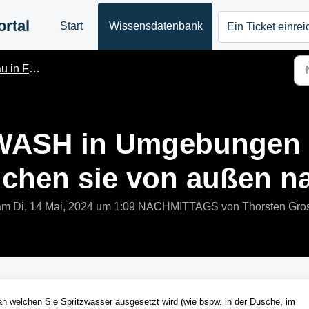
rtal
Start
Wissensdatenbank
Ein Ticket einre
hrzeug & Boot
WASH in Umgebungen in
lchen sie von außen n
t am Di, 14 Mai, 2024 um 1:09 NACHMITTAGS von Thorsten Gro
, an welchen Sie Spritzwasser ausgesetzt wird (wie bspw. in der Dusche, im